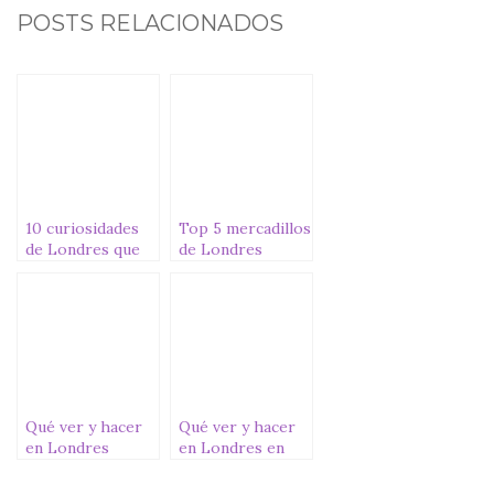
c
it
at
ai
m
POSTS RELACIONADOS
e
te
s
l
p
b
r
A
ar
o
p
ti
o
p
r
k
10 curiosidades
Top 5 mercadillos
de Londres que
de Londres
puede que no
supieras
Qué ver y hacer
Qué ver y hacer
en Londres
en Londres en
GRATIS
Navidad