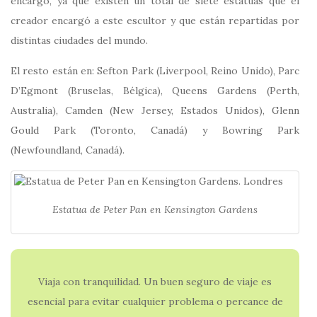
encargo, ya que existen un total de siete estatuas que el
creador encargó a este escultor y que están repartidas por
distintas ciudades del mundo.
El resto están en: Sefton Park (Liverpool, Reino Unido), Parc
D’Egmont (Bruselas, Bélgica), Queens Gardens (Perth,
Australia), Camden (New Jersey, Estados Unidos), Glenn
Gould Park (Toronto, Canadá) y Bowring Park
(Newfoundland, Canadá).
Estatua de Peter Pan en Kensington Gardens
Viaja con tranquilidad. Un buen seguro de viaje es
esencial para evitar cualquier problema o percance de