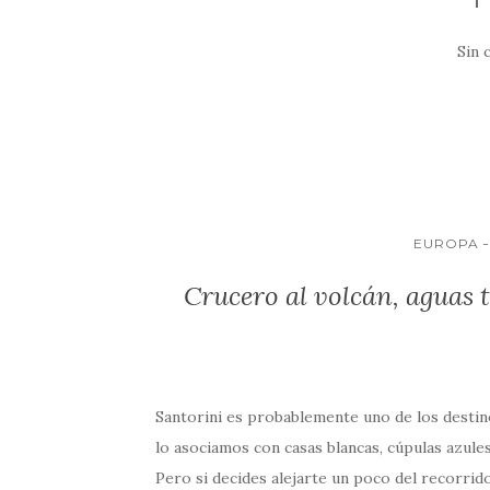
b
t
a
m
C
o
t
t
a
o
Sin 
o
e
s
i
m
k
r
A
l
p
p
a
p
r
t
EUROPA
i
r
Crucero al volcán, aguas 
Santorini es probablemente uno de los destin
lo asociamos con casas blancas, cúpulas azules,
Pero si decides alejarte un poco del recorrido