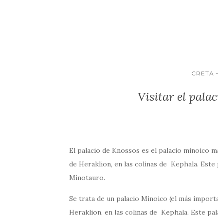
k
r
A
l
p
p
a
p
r
t
CRETA
i
r
Visitar el pala
El palacio de Knossos es el palacio minoico m
de Heraklion, en las colinas de Kephala. Este 
Minotauro.
Se trata de un palacio Minoico (el más importa
Heraklion, en las colinas de Kephala. Este pal