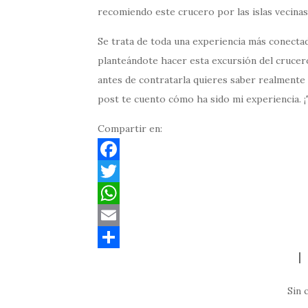
recomiendo este crucero por las islas vecinas
Se trata de toda una experiencia más conectada 
planteándote hacer esta excursión del crucero
antes de contratarla quieres saber realmente 
post te cuento cómo ha sido mi experiencia. 
Compartir en:
F
a
T
c
w
W
e
i
h
E
b
t
a
m
C
o
t
t
a
o
Sin 
o
e
s
i
m