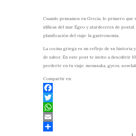
Cuando pensamos en Grecia, lo primero que no
idílicas del mar Egeo y atardeceres de postal
planificación del viaje: la gastronomía.
La cocina griega es un reflejo de su historia y 
de sabor. En este post te invito a descubrir 
perderte en tu viaje: moussaka, gyros, souvl
Compartir en:
F
a
T
c
w
W
e
i
h
E