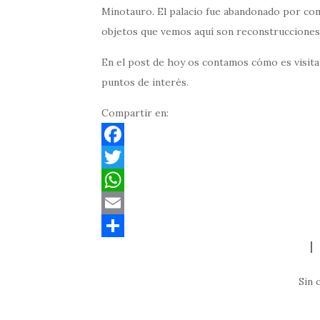
Minotauro. El palacio fue abandonado por com
objetos que vemos aquí son reconstrucciones
En el post de hoy os contamos cómo es visitar
puntos de interés.
Compartir en:
F
a
T
c
w
W
e
i
h
E
b
t
a
m
C
o
t
t
a
o
Sin 
o
e
s
i
m
k
r
A
l
p