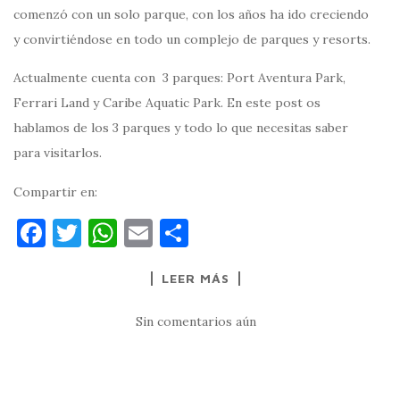
comenzó con un solo parque, con los años ha ido creciendo
y convirtiéndose en todo un complejo de parques y resorts.
Actualmente cuenta con 3 parques: Port Aventura Park,
Ferrari Land y Caribe Aquatic Park. En este post os
hablamos de los 3 parques y todo lo que necesitas saber
para visitarlos.
Compartir en:
F
T
W
E
C
a
w
h
m
o
LEER MÁS
c
it
at
ai
m
e
te
s
l
p
Sin comentarios aún
b
r
A
ar
o
p
ti