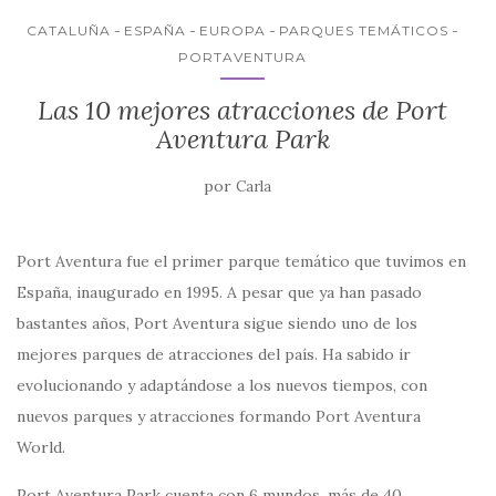
o
p
r
k
CATALUÑA
ESPAÑA
EUROPA
PARQUES TEMÁTICOS
PORTAVENTURA
Las 10 mejores atracciones de Port
Aventura Park
por
Carla
Port Aventura fue el primer parque temático que tuvimos en
España, inaugurado en 1995. A pesar que ya han pasado
bastantes años, Port Aventura sigue siendo uno de los
mejores parques de atracciones del país. Ha sabido ir
evolucionando y adaptándose a los nuevos tiempos, con
nuevos parques y atracciones formando Port Aventura
World.
Port Aventura Park cuenta con 6 mundos, más de 40