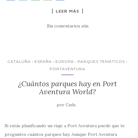
a
w
h
m
o
LEER MÁS
c
it
at
ai
m
e
te
s
l
p
Sin comentarios aún
b
r
A
ar
o
p
ti
o
p
r
k
CATALUÑA
ESPAÑA
EUROPA
PARQUES TEMÁTICOS
PORTAVENTURA
¿Cuántos parques hay en Port
Aventura World?
por
Carla
Si estás planificando un viaje a Port Aventura puede que te
preguntes cuántos parques hay. Aunque Port Aventura