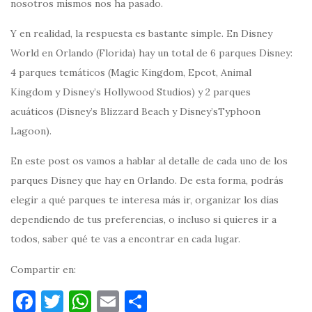
nosotros mismos nos ha pasado.
Y en realidad, la respuesta es bastante simple. En Disney
World en Orlando (Florida) hay un total de 6 parques Disney:
4 parques temáticos (Magic Kingdom, Epcot, Animal
Kingdom y Disney’s Hollywood Studios) y 2 parques
acuáticos (Disney’s Blizzard Beach y Disney’sTyphoon
Lagoon).
En este post os vamos a hablar al detalle de cada uno de los
parques Disney que hay en Orlando. De esta forma, podrás
elegir a qué parques te interesa más ir, organizar los días
dependiendo de tus preferencias, o incluso si quieres ir a
todos, saber qué te vas a encontrar en cada lugar.
Compartir en:
F
T
W
E
C