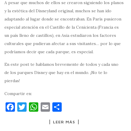
A pesar que muchos de ellos se crearon siguiendo los planos
y la estética del Disneyland original, muchos se han ido
adaptando al lugar donde se encontraban. En París pusieron
especial atención en el Castillo de la Cenicienta (Francia es
un país lleno de castillos), en Asia estudiaron los factores
culturales que pudieran afectar a sus visitantes… por lo que
podríamos decir que cada parque, es especial.
En este post te hablamos brevemente de todos y cada uno
de los parques Disney que hay en el mundo. ¡No te lo
pierdas!
Compartir en:
F
T
W
E
C
a
w
h
m
o
LEER MÁS
c
it
at
ai
m