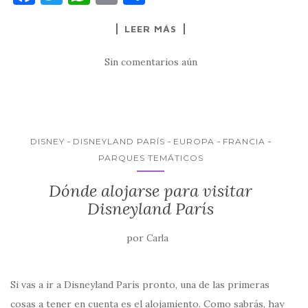
a
w
h
m
o
LEER MÁS
c
it
at
ai
m
e
te
s
l
p
Sin comentarios aún
b
r
A
ar
o
p
ti
o
p
r
k
DISNEY
DISNEYLAND PARÍS
EUROPA
FRANCIA
PARQUES TEMÁTICOS
Dónde alojarse para visitar
Disneyland París
por
Carla
Si vas a ir a Disneyland París pronto, una de las primeras
cosas a tener en cuenta es el alojamiento. Como sabrás, hay