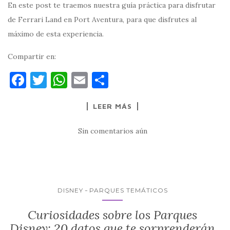
En este post te traemos nuestra guía práctica para disfrutar
de Ferrari Land en Port Aventura, para que disfrutes al
máximo de esta experiencia.
Compartir en:
F
T
W
E
C
a
w
h
m
o
LEER MÁS
c
it
at
ai
m
e
te
s
l
p
Sin comentarios aún
b
r
A
ar
o
p
ti
o
p
r
k
DISNEY
PARQUES TEMÁTICOS
Curiosidades sobre los Parques
Disney: 20 datos que te sorprenderán