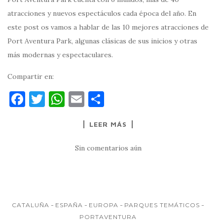
atracciones y nuevos espectáculos cada época del año. En
este post os vamos a hablar de las 10 mejores atracciones de
Port Aventura Park, algunas clásicas de sus inicios y otras
más modernas y espectaculares.
Compartir en:
F
T
W
E
C
a
w
h
m
o
LEER MÁS
c
it
at
ai
m
e
te
s
l
p
Sin comentarios aún
b
r
A
ar
o
p
ti
o
p
r
k
CATALUÑA
ESPAÑA
EUROPA
PARQUES TEMÁTICOS
PORTAVENTURA