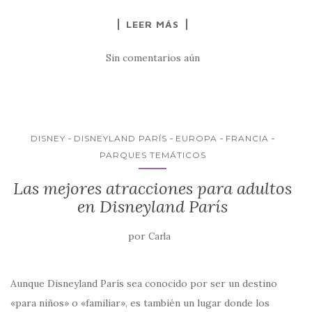
a
w
h
m
o
LEER MÁS
c
it
at
ai
m
e
te
s
l
p
Sin comentarios aún
b
r
A
ar
o
p
ti
o
p
r
k
DISNEY
DISNEYLAND PARÍS
EUROPA
FRANCIA
PARQUES TEMÁTICOS
Las mejores atracciones para adultos
en Disneyland París
por
Carla
Aunque Disneyland París sea conocido por ser un destino
«para niños» o «familiar», es también un lugar donde los