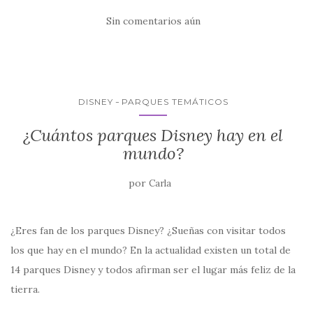
e
te
s
l
p
Sin comentarios aún
b
r
A
ar
o
p
ti
o
p
r
k
DISNEY
PARQUES TEMÁTICOS
¿Cuántos parques Disney hay en el
mundo?
por
Carla
¿Eres fan de los parques Disney? ¿Sueñas con visitar todos
los que hay en el mundo? En la actualidad existen un total de
14 parques Disney y todos afirman ser el lugar más feliz de la
tierra.