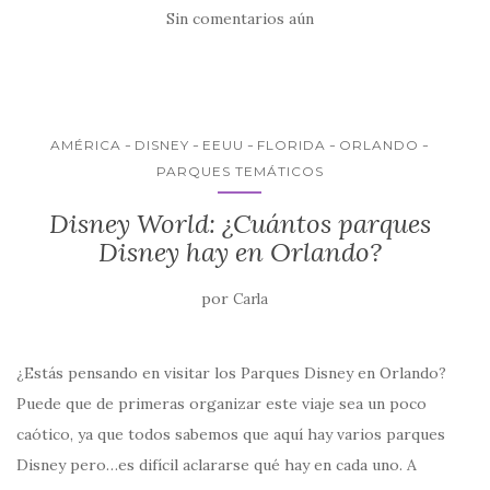
e
te
s
l
p
Sin comentarios aún
b
r
A
ar
o
p
ti
o
p
r
k
AMÉRICA
DISNEY
EEUU
FLORIDA
ORLANDO
PARQUES TEMÁTICOS
Disney World: ¿Cuántos parques
Disney hay en Orlando?
por
Carla
¿Estás pensando en visitar los Parques Disney en Orlando?
Puede que de primeras organizar este viaje sea un poco
caótico, ya que todos sabemos que aquí hay varios parques
Disney pero…es difícil aclararse qué hay en cada uno. A