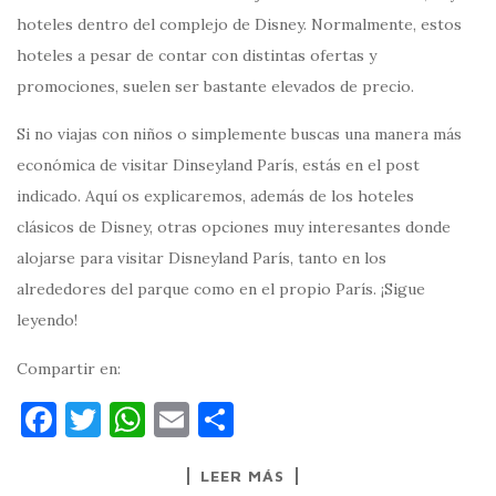
hoteles dentro del complejo de Disney. Normalmente, estos
hoteles a pesar de contar con distintas ofertas y
promociones, suelen ser bastante elevados de precio.
Si no viajas con niños o simplemente buscas una manera más
económica de visitar Dinseyland París, estás en el post
indicado. Aquí os explicaremos, además de los hoteles
clásicos de Disney, otras opciones muy interesantes donde
alojarse para visitar Disneyland París, tanto en los
alrededores del parque como en el propio París. ¡Sigue
leyendo!
Compartir en:
F
T
W
E
C
a
w
h
m
o
LEER MÁS
c
it
at
ai
m