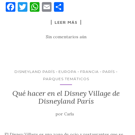
F
T
W
E
C
a
w
h
m
o
LEER MÁS
c
it
at
ai
m
e
te
s
l
p
Sin comentarios aún
b
r
A
ar
o
p
ti
o
p
r
k
DISNEYLAND PARÍS
EUROPA
FRANCIA
PARÍS
PARQUES TEMÁTICOS
Qué hacer en el Disney Village de
Disneyland París
por
Carla
El Disney Village es una zona de ocio y restaurantes que se