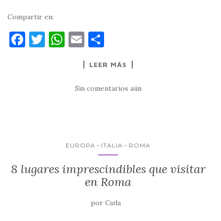
Compartir en:
F
T
W
E
C
a
w
h
m
o
LEER MÁS
c
it
at
ai
m
e
te
s
l
p
Sin comentarios aún
b
r
A
ar
o
p
ti
o
p
r
k
EUROPA
ITALIA
ROMA
8 lugares imprescindibles que visitar
en Roma
por
Carla