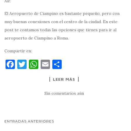
Air.
El Aeropuerto de Ciampino es bastante pequeño, pero con
muy buenas conexiones con el centro de la ciudad. En este
post te contamos todas las opciones que tienes para ir al
aeropuerto de Ciampino a Roma.
Compartir en:
F
T
W
E
C
a
w
h
m
o
LEER MÁS
c
it
at
ai
m
e
te
s
l
p
Sin comentarios aún
b
r
A
ar
o
p
ti
o
p
r
NAVEGACIÓN
ENTRADAS ANTERIORES
k
DE