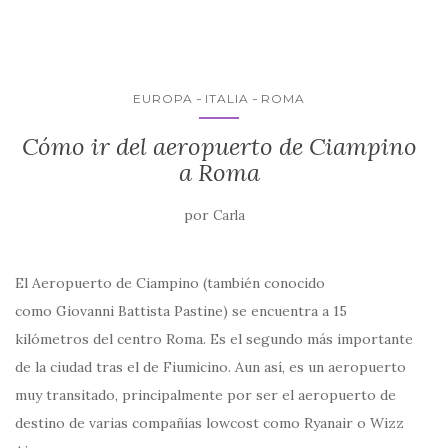
b
r
A
ar
o
p
ti
o
p
r
k
EUROPA
ITALIA
ROMA
Cómo ir del aeropuerto de Ciampino
a Roma
por
Carla
El Aeropuerto de Ciampino (también conocido
como Giovanni Battista Pastine) se encuentra a 15
kilómetros del centro Roma. Es el segundo más importante
de la ciudad tras el de Fiumicino. Aun así, es un aeropuerto
muy transitado, principalmente por ser el aeropuerto de
destino de varias compañías lowcost como Ryanair o Wizz