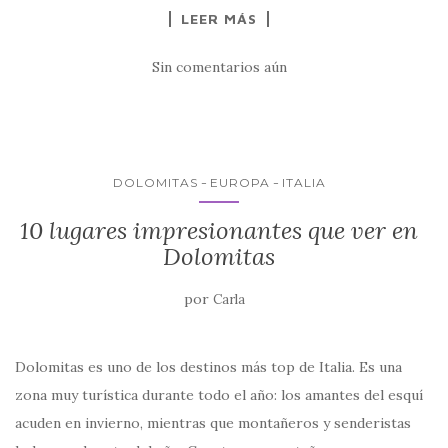
LEER MÁS
c
it
at
ai
m
e
te
s
l
p
Sin comentarios aún
b
r
A
ar
o
p
ti
o
p
r
k
DOLOMITAS
EUROPA
ITALIA
10 lugares impresionantes que ver en
Dolomitas
por
Carla
Dolomitas es uno de los destinos más top de Italia. Es una
zona muy turística durante todo el año: los amantes del esquí
acuden en invierno, mientras que montañeros y senderistas