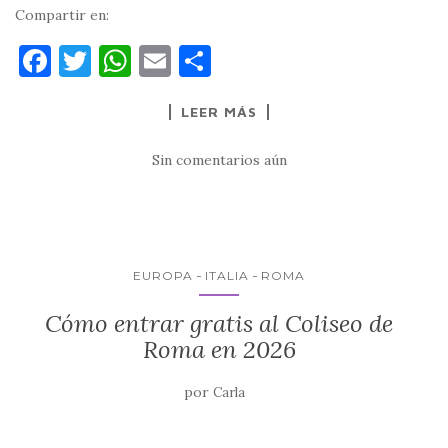
Compartir en:
F
T
W
E
C
a
w
h
m
o
LEER MÁS
c
it
at
ai
m
e
te
s
l
p
Sin comentarios aún
b
r
A
ar
o
p
ti
o
p
r
k
EUROPA
ITALIA
ROMA
Cómo entrar gratis al Coliseo de
Roma en 2026
por
Carla