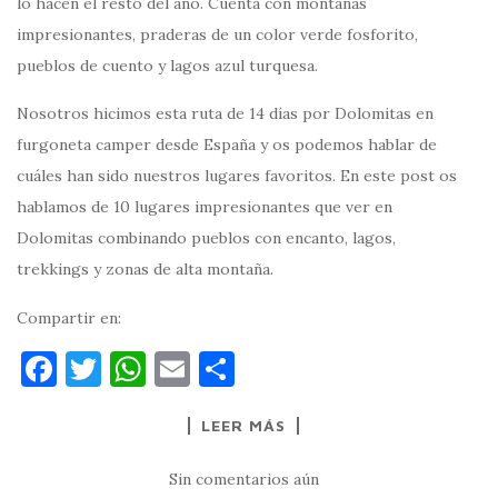
lo hacen el resto del año. Cuenta con montañas
impresionantes, praderas de un color verde fosforito,
pueblos de cuento y lagos azul turquesa.
Nosotros hicimos esta ruta de 14 días por Dolomitas en
furgoneta camper desde España y os podemos hablar de
cuáles han sido nuestros lugares favoritos. En este post os
hablamos de 10 lugares impresionantes que ver en
Dolomitas combinando pueblos con encanto, lagos,
trekkings y zonas de alta montaña.
Compartir en:
F
T
W
E
C
a
w
h
m
o
LEER MÁS
c
it
at
ai
m
e
te
s
l
p
Sin comentarios aún