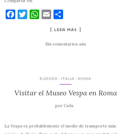
Compartir en:
F
T
W
E
C
a
w
h
m
o
LEER MÁS
c
it
at
ai
m
e
te
s
l
p
Sin comentarios aún
b
r
A
ar
o
p
ti
o
p
r
k
EUROPA
ITALIA
ROMA
Visitar el Museo Vespa en Roma
por
Carla
La Vespa es probablemente el medio de transporte más