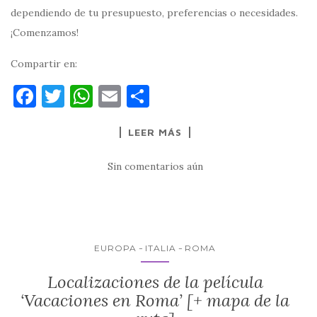
dependiendo de tu presupuesto, preferencias o necesidades.
¡Comenzamos!
Compartir en:
F
T
W
E
C
a
w
h
m
o
LEER MÁS
c
it
at
ai
m
e
te
s
l
p
Sin comentarios aún
b
r
A
ar
o
p
ti
o
p
r
k
EUROPA
ITALIA
ROMA
Localizaciones de la película
‘Vacaciones en Roma’ [+ mapa de la