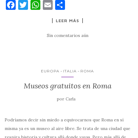
F
T
W
E
C
a
w
h
m
o
LEER MÁS
c
it
at
ai
m
e
te
s
l
p
Sin comentarios aún
b
r
A
ar
o
p
ti
o
p
r
k
EUROPA
ITALIA
ROMA
Museos gratuitos en Roma
por
Carla
Podríamos decir sin miedo a equivocarnos que Roma en sí
misma ya es un museo al aire libre. Se trata de una ciudad que
respira historia y cultura allá donde vayas. Pero más allá de