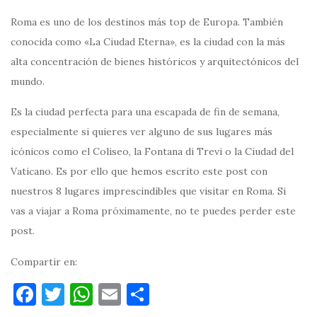
Roma es uno de los destinos más top de Europa. También
conocida como «La Ciudad Eterna», es la ciudad con la más
alta concentración de bienes históricos y arquitectónicos del
mundo.
Es la ciudad perfecta para una escapada de fin de semana,
especialmente si quieres ver alguno de sus lugares más
icónicos como el Coliseo, la Fontana di Trevi o la Ciudad del
Vaticano. Es por ello que hemos escrito este post con
nuestros 8 lugares imprescindibles que visitar en Roma. Si
vas a viajar a Roma próximamente, no te puedes perder este
post.
Compartir en:
F
T
W
E
C
a
w
h
m
o