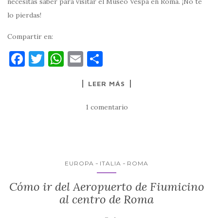
necesitas saber para visitar el Museo Vespa en Roma. ¡No te
lo pierdas!
Compartir en:
F
T
W
E
C
a
w
h
m
o
LEER MÁS
c
it
at
ai
m
e
te
s
l
p
1 comentario
b
r
A
ar
o
p
ti
o
p
r
k
EUROPA
ITALIA
ROMA
Cómo ir del Aeropuerto de Fiumicino
al centro de Roma