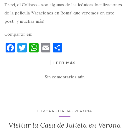
Trevi, el Coliseo… son algunas de las icónicas localizaciones
de la película ‘Vacaciones en Roma’ que veremos en este
post, ¡y muchas más!
Compartir en:
F
T
W
E
C
a
w
h
m
o
LEER MÁS
c
it
at
ai
m
e
te
s
l
p
Sin comentarios aún
b
r
A
ar
o
p
ti
o
p
r
k
EUROPA
ITALIA
VERONA
Visitar la Casa de Julieta en Verona