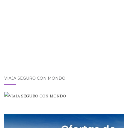
o
p
r
k
VIAJA SEGURO CON MONDO