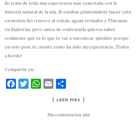
Se trata de toda una experiencia más conectada con la
historia natural de la isla. Si estabas planteándote hacer esta
excursión del crucero al volcán, aguas termales y Thirassia
en Santorini, pero antes de contratarla quieres saber
realmente qué es lo que te vas a encontrar, quédate porque
en este post te cuento cómo ha sido mi experiencia. ¡Todos
a bordo!
Compartir en:
F
T
W
E
C
a
w
h
m
o
LEER MÁS
c
it
at
ai
m
e
te
s
l
p
Sin comentarios aún
b
r
A
ar
o
p
ti