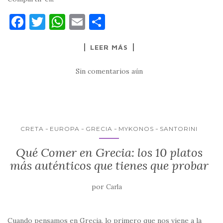
F
T
W
E
C
a
w
h
m
o
LEER MÁS
c
it
at
ai
m
e
te
s
l
p
Sin comentarios aún
b
r
A
ar
o
p
ti
o
p
r
k
CRETA
EUROPA
GRECIA
MYKONOS
SANTORINI
Qué Comer en Grecia: los 10 platos
más auténticos que tienes que probar
por
Carla
Cuando pensamos en Grecia, lo primero que nos viene a la