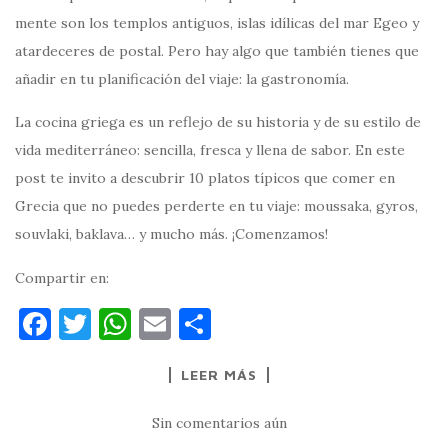
mente son los templos antiguos, islas idílicas del mar Egeo y
atardeceres de postal. Pero hay algo que también tienes que
añadir en tu planificación del viaje: la gastronomía.
La cocina griega es un reflejo de su historia y de su estilo de
vida mediterráneo: sencilla, fresca y llena de sabor. En este
post te invito a descubrir 10 platos típicos que comer en
Grecia que no puedes perderte en tu viaje: moussaka, gyros,
souvlaki, baklava… y mucho más. ¡Comenzamos!
Compartir en:
F
T
W
E
C
a
w
h
m
o
LEER MÁS
c
it
at
ai
m
e
te
s
l
p
Sin comentarios aún