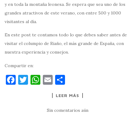
y en toda la montaña leonesa. Se espera que sea uno de los
grandes atractivos de este verano, con entre 500 y 1000
visitantes al día.
En este post te contamos todo lo que debes saber antes de
visitar el columpio de Riaño, el más grande de España, con
nuestra experiencia y consejos.
Compartir en:
F
T
W
E
C
a
w
h
m
o
LEER MÁS
c
it
at
ai
m
e
te
s
l
p
Sin comentarios aún
b
r
A
ar
o
p
ti