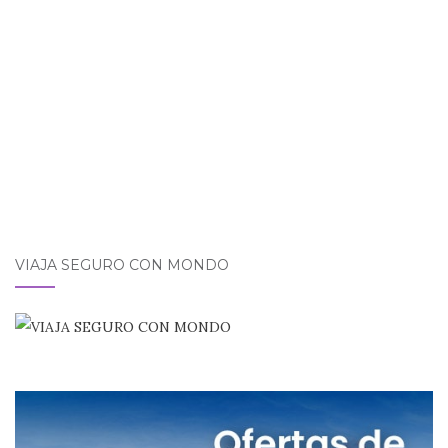
o
p
r
k
VIAJA SEGURO CON MONDO