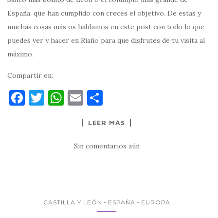
España, que han cumplido con creces el objetivo. De estas y
muchas cosas más os hablamos en este post con todo lo que
puedes ver y hacer en Riaño para que disfrutes de tu visita al
máximo.
Compartir en:
F
T
W
E
C
a
w
h
m
o
LEER MÁS
c
it
at
ai
m
e
te
s
l
p
Sin comentarios aún
b
r
A
ar
o
p
ti
o
p
r
k
CASTILLA Y LEÓN
ESPAÑA
EUROPA