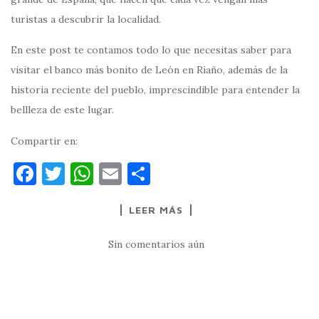
turistas a descubrir la localidad.
En este post te contamos todo lo que necesitas saber para
visitar el banco más bonito de León en Riaño, además de la
historia reciente del pueblo, imprescindible para entender la
bellleza de este lugar.
Compartir en:
F
T
W
E
C
a
w
h
m
o
LEER MÁS
c
it
at
ai
m
e
te
s
l
p
Sin comentarios aún
b
r
A
ar
o
p
ti
o
p
r