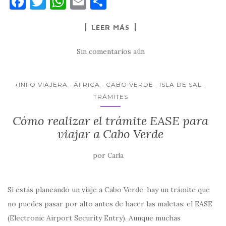
F
T
W
E
C
a
w
h
m
o
LEER MÁS
c
it
at
ai
m
e
te
s
l
p
Sin comentarios aún
b
r
A
ar
o
p
ti
+INFO VIAJERA
ÁFRICA
CABO VERDE
ISLA DE SAL
o
p
r
TRÁMITES
k
Cómo realizar el trámite EASE para
viajar a Cabo Verde
por
Carla
Si estás planeando un viaje a Cabo Verde, hay un trámite que
no puedes pasar por alto antes de hacer las maletas: el EASE
(Electronic Airport Security Entry). Aunque muchas