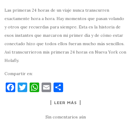
Las primeras 24 horas de un viaje nunca transcurren
exactamente hora a hora. Hay momentos que pasan volando
y otros que recuerdas para siempre. Esta es la historia de
esos instantes que marcaron mi primer día y de cómo estar
conectado hizo que todos ellos fueran mucho más sencillos.
Así transcurrieron mis primeras 24 horas en Nueva York con
Holafly.
Compartir en:
F
T
W
E
C
a
w
h
m
o
LEER MÁS
c
it
at
ai
m
e
te
s
l
p
Sin comentarios aún
b
r
A
ar