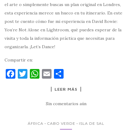
el arte o simplemente buscas un plan original en Londres,
esta experiencia merece un hueco en tu itinerario. En este
post te cuento cómo fue mi experiencia en David Bowie:
You’re Not Alone en Lightroom, qué puedes esperar de la
visita y toda la información práctica que necesitas para
organizarla. ¡Let’s Dance!
Compartir en:
F
T
W
E
C
a
w
h
m
o
LEER MÁS
c
it
at
ai
m
e
te
s
l
p
Sin comentarios aún
b
r
A
ar
o
p
ti
ÁFRICA
CABO VERDE
ISLA DE SAL
o
p
r