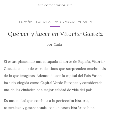
e
te
s
l
p
Sin comentarios aún
b
r
A
ar
o
p
ti
ESPAÑA
EUROPA
PAÍS VASCO
VITORIA
o
p
r
Qué ver y hacer en Vitoria-Gasteiz
k
por
Carla
Si estás planeando una escapada al norte de España, Vitoria-
Gasteiz es uno de esos destinos que sorprenden mucho más
de lo que imaginas. Además de ser la capital del País Vasco,
ha sido elegida como Capital Verde Europea y considerada
una de las ciudades con mejor calidad de vida del país.
Es una ciudad que combina a la perfección historia,
naturaleza y gastronomía; con un casco histórico bien