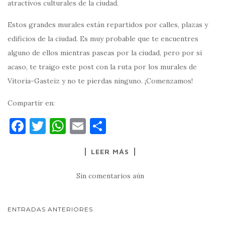
atractivos culturales de la ciudad.
Estos grandes murales están repartidos por calles, plazas y
edificios de la ciudad. Es muy probable que te encuentres
alguno de ellos mientras paseas por la ciudad, pero por si
acaso, te traigo este post con la ruta por los murales de
Vitoria-Gasteiz y no te pierdas ninguno. ¡Comenzamos!
Compartir en:
F
T
W
E
C
a
w
h
m
o
LEER MÁS
c
it
at
ai
m
e
te
s
l
p
Sin comentarios aún
b
r
A
ar
o
p
ti
NAVEGACIÓN
ENTRADAS ANTERIORES
o
p
r