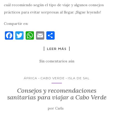
cuál recomiendo según el tipo de viaje y algunos consejos
prácticos para evitar sorpresas al llegar. ¡Sigue leyendo!
Compartir en:
F
T
W
E
C
a
w
h
m
o
LEER MÁS
c
it
at
ai
m
e
te
s
l
p
Sin comentarios aún
b
r
A
ar
o
p
ti
ÁFRICA
CABO VERDE
ISLA DE SAL
o
p
r
Consejos y recomendaciones
k
sanitarias para viajar a Cabo Verde
por
Carla