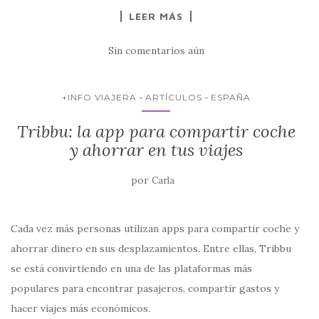
a
w
h
m
o
LEER MÁS
c
it
at
ai
m
e
te
s
l
p
Sin comentarios aún
b
r
A
ar
o
p
ti
+INFO VIAJERA
ARTÍCULOS
ESPAÑA
o
p
r
Tribbu: la app para compartir coche
k
y ahorrar en tus viajes
por
Carla
Cada vez más personas utilizan apps para compartir coche y
ahorrar dinero en sus desplazamientos. Entre ellas, Tribbu
se está convirtiendo en una de las plataformas más
populares para encontrar pasajeros, compartir gastos y
hacer viajes más económicos.