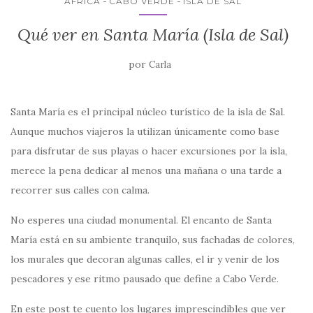
ÁFRICA
CABO VERDE
ISLA DE SAL
o
p
r
Qué ver en Santa María (Isla de Sal)
k
por
Carla
Santa María es el principal núcleo turístico de la isla de Sal.
Aunque muchos viajeros la utilizan únicamente como base
para disfrutar de sus playas o hacer excursiones por la isla,
merece la pena dedicar al menos una mañana o una tarde a
recorrer sus calles con calma.
No esperes una ciudad monumental. El encanto de Santa
María está en su ambiente tranquilo, sus fachadas de colores,
los murales que decoran algunas calles, el ir y venir de los
pescadores y ese ritmo pausado que define a Cabo Verde.
En este post te cuento los lugares imprescindibles que ver