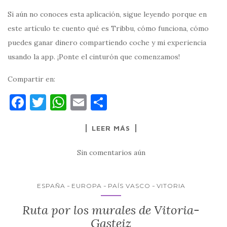
Si aún no conoces esta aplicación, sigue leyendo porque en
este artículo te cuento qué es Tribbu, cómo funciona, cómo
puedes ganar dinero compartiendo coche y mi experiencia
usando la app. ¡Ponte el cinturón que comenzamos!
Compartir en:
F
T
W
E
C
a
w
h
m
o
LEER MÁS
c
it
at
ai
m
e
te
s
l
p
Sin comentarios aún
b
r
A
ar
o
p
ti
ESPAÑA
EUROPA
PAÍS VASCO
VITORIA
o
p
r
Ruta por los murales de Vitoria-
k
Gasteiz