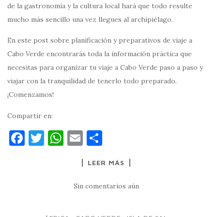
de la gastronomía y la cultura local hará que todo resulte
mucho más sencillo una vez llegues al archipiélago.
En este post sobre planificación y preparativos de viaje a
Cabo Verde encontrarás toda la información práctica que
necesitas para organizar tu viaje a Cabo Verde paso a paso y
viajar con la tranquilidad de tenerlo todo preparado.
¡Comenzamos!
Compartir en:
F
T
W
E
C
a
w
h
m
o
LEER MÁS
c
it
at
ai
m
e
te
s
l
p
Sin comentarios aún
b
r
A
ar
o
p
ti