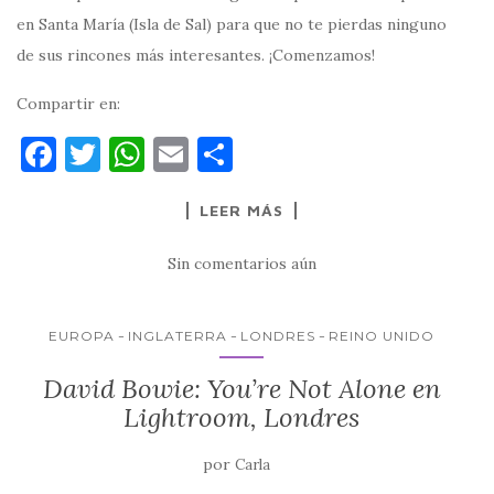
en Santa María (Isla de Sal) para que no te pierdas ninguno
de sus rincones más interesantes. ¡Comenzamos!
Compartir en:
F
T
W
E
C
a
w
h
m
o
LEER MÁS
c
it
at
ai
m
e
te
s
l
p
Sin comentarios aún
b
r
A
ar
o
p
ti
EUROPA
INGLATERRA
LONDRES
REINO UNIDO
o
p
r
David Bowie: You’re Not Alone en
k
Lightroom, Londres
por
Carla