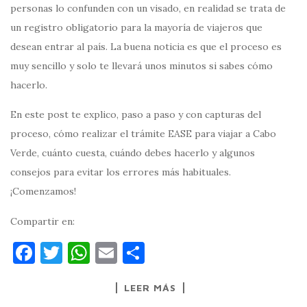
personas lo confunden con un visado, en realidad se trata de
un registro obligatorio para la mayoría de viajeros que
desean entrar al país. La buena noticia es que el proceso es
muy sencillo y solo te llevará unos minutos si sabes cómo
hacerlo.
En este post te explico, paso a paso y con capturas del
proceso, cómo realizar el trámite EASE para viajar a Cabo
Verde, cuánto cuesta, cuándo debes hacerlo y algunos
consejos para evitar los errores más habituales.
¡Comenzamos!
Compartir en:
F
T
W
E
C
a
w
h
m
o
LEER MÁS
c
it
at
ai
m