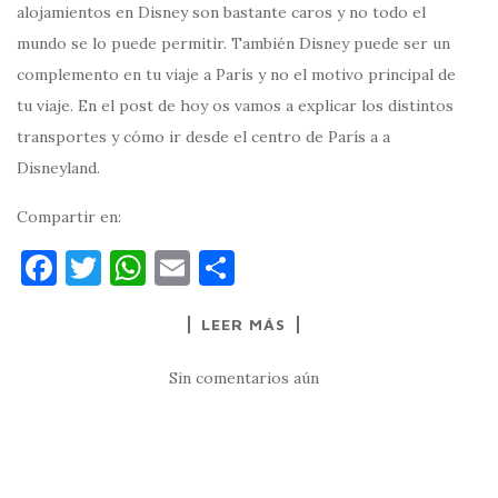
alojamientos en Disney son bastante caros y no todo el
mundo se lo puede permitir. También Disney puede ser un
complemento en tu viaje a París y no el motivo principal de
tu viaje. En el post de hoy os vamos a explicar los distintos
transportes y cómo ir desde el centro de París a a
Disneyland.
Compartir en:
F
T
W
E
C
a
w
h
m
o
LEER MÁS
c
it
at
ai
m
e
te
s
l
p
Sin comentarios aún
b
r
A
ar
o
p
ti
o
p
r