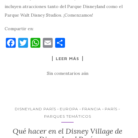
incluyen atracciones tanto del Parque Disneyland como el
Parque Walt Disney Studios. ¡Comenzamos!
Compartir en:
F
T
W
E
C
a
w
h
m
o
LEER MÁS
c
it
at
ai
m
e
te
s
l
p
Sin comentarios aún
b
r
A
ar
o
p
ti
o
p
r
k
DISNEYLAND PARÍS
EUROPA
FRANCIA
PARÍS
PARQUES TEMÁTICOS
Qué hacer en el Disney Village de