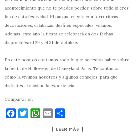
acontecimiento que no te puedes perder, sobre todo si eres
fan de esta festividad. El parque cuenta con terroríficas
decoraciones, calabazas, desfiles especiales, villanos…
Además, este año la fiesta se celebrará en dos fechas
disponibles: el 29 y el 31 de octubre.
En este post os contamos todo lo que necesitas saber sobre
la fiesta de Halloween de Disneyland París. Te contamos
cómo la vivimos nosotros y algunos consejos, para que
disfrutes al máximo la experiencia.
Compartir en:
F
T
W
E
C
a
w
h
m
o
LEER MÁS
c
it
at
ai
m