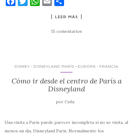
F
T
W
E
C
a
w
h
m
o
LEER MÁS
c
it
at
ai
m
e
te
s
l
p
15 comentarios
b
r
A
ar
o
p
ti
o
p
r
k
DISNEY
DISNEYLAND PARÍS
EUROPA
FRANCIA
Cómo ir desde el centro de París a
Disneyland
por
Carla
Una visita a París puede parecer incompleta si no se visita, al
menos un día, Disneyland París. Normalmente los