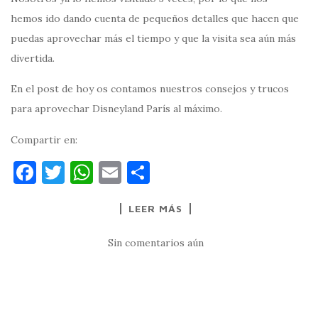
hemos ido dando cuenta de pequeños detalles que hacen que
puedas aprovechar más el tiempo y que la visita sea aún más
divertida.
En el post de hoy os contamos nuestros consejos y trucos
para aprovechar Disneyland París al máximo.
Compartir en:
F
T
W
E
C
a
w
h
m
o
LEER MÁS
c
it
at
ai
m
e
te
s
l
p
Sin comentarios aún
b
r
A
ar
o
p
ti
o
p
r