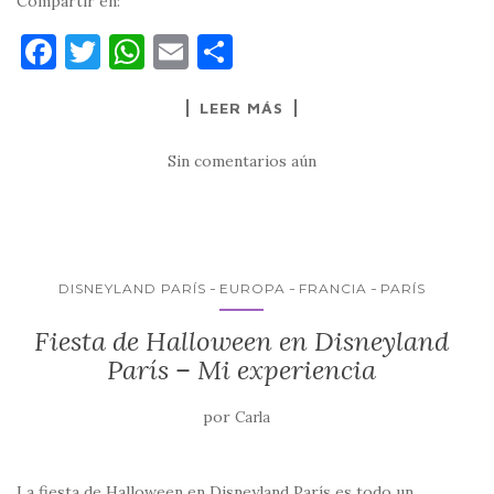
Compartir en:
F
T
W
E
C
a
w
h
m
o
LEER MÁS
c
it
at
ai
m
e
te
s
l
p
Sin comentarios aún
b
r
A
ar
o
p
ti
o
p
r
k
DISNEYLAND PARÍS
EUROPA
FRANCIA
PARÍS
Fiesta de Halloween en Disneyland
París – Mi experiencia
por
Carla
La fiesta de Halloween en Disneyland París es todo un