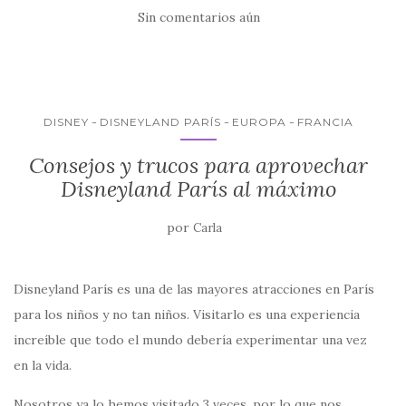
e
te
s
l
p
Sin comentarios aún
b
r
A
ar
o
p
ti
o
p
r
k
DISNEY
DISNEYLAND PARÍS
EUROPA
FRANCIA
Consejos y trucos para aprovechar
Disneyland París al máximo
por
Carla
Disneyland París es una de las mayores atracciones en París
para los niños y no tan niños. Visitarlo es una experiencia
increíble que todo el mundo debería experimentar una vez
en la vida.
Nosotros ya lo hemos visitado 3 veces, por lo que nos