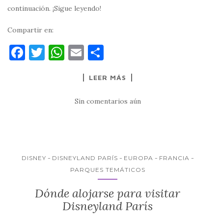
continuación. ¡Sigue leyendo!
Compartir en:
F
T
W
E
C
a
w
h
m
o
LEER MÁS
c
it
at
ai
m
e
te
s
l
p
Sin comentarios aún
b
r
A
ar
o
p
ti
o
p
r
k
DISNEY
DISNEYLAND PARÍS
EUROPA
FRANCIA
PARQUES TEMÁTICOS
Dónde alojarse para visitar
Disneyland París