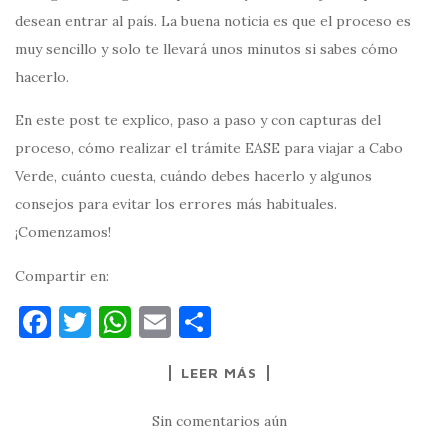
desean entrar al país. La buena noticia es que el proceso es
muy sencillo y solo te llevará unos minutos si sabes cómo
hacerlo.
En este post te explico, paso a paso y con capturas del
proceso, cómo realizar el trámite EASE para viajar a Cabo
Verde, cuánto cuesta, cuándo debes hacerlo y algunos
consejos para evitar los errores más habituales.
¡Comenzamos!
Compartir en:
F
T
W
E
C
a
w
h
m
o
LEER MÁS
c
it
at
ai
m
e
te
s
l
p
Sin comentarios aún