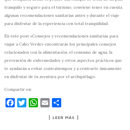
tranquilo y seguro para el turismo, conviene tener en cuenta
algunas recomendaciones sanitarias antes y durante el viaje
para disfrutar de la experiencia con total tranquilidad.
En este post «Consejos y recomendaciones sanitarias para
viajar a Cabo Verde» encontrarás los principales consejos
relacionados con la alimentación, el consumo de agua, la
prevención de enfermedades y otros aspectos prácticos que
te ayudarán a evitar contratiempos y a centrarte únicamente
en disfrutar de tu aventura por el archipiélago.
Compartir en:
F
T
W
E
C
a
w
h
m
o
LEER MÁS
c
it
at
ai
m