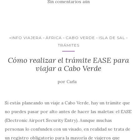
e
te
s
l
p
Sin comentarios aún
b
r
A
ar
o
p
ti
o
p
r
k
+INFO VIAJERA
ÁFRICA
CABO VERDE
ISLA DE SAL
TRÁMITES
Cómo realizar el trámite EASE para
viajar a Cabo Verde
por
Carla
Si estás planeando un viaje a Cabo Verde, hay un trámite que
no puedes pasar por alto antes de hacer las maletas: el EASE
(Electronic Airport Security Entry). Aunque muchas
personas lo confunden con un visado, en realidad se trata de
un registro obligatorio para la mayoría de viajeros que