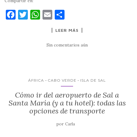
Compartir en:
F
T
W
E
C
a
w
h
m
o
LEER MÁS
c
it
at
ai
m
e
te
s
l
p
Sin comentarios aún
b
r
A
ar
o
p
ti
o
p
r
k
ÁFRICA
CABO VERDE
ISLA DE SAL
Cómo ir del aeropuerto de Sal a
Santa María (y a tu hotel): todas las
opciones de transporte
por
Carla