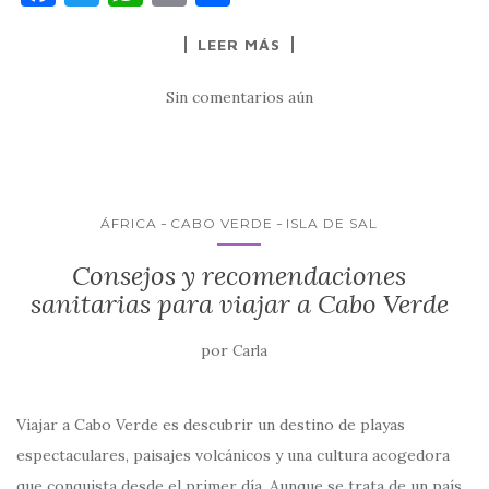
a
w
h
m
o
LEER MÁS
c
it
at
ai
m
e
te
s
l
p
Sin comentarios aún
b
r
A
ar
o
p
ti
o
p
r
k
ÁFRICA
CABO VERDE
ISLA DE SAL
Consejos y recomendaciones
sanitarias para viajar a Cabo Verde
por
Carla
Viajar a Cabo Verde es descubrir un destino de playas
espectaculares, paisajes volcánicos y una cultura acogedora
que conquista desde el primer día. Aunque se trata de un país