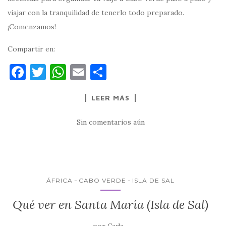
viajar con la tranquilidad de tenerlo todo preparado.
¡Comenzamos!
Compartir en:
F
T
W
E
C
a
w
h
m
o
LEER MÁS
c
it
at
ai
m
e
te
s
l
p
Sin comentarios aún
b
r
A
ar
o
p
ti
o
p
r
k
ÁFRICA
CABO VERDE
ISLA DE SAL
Qué ver en Santa María (Isla de Sal)
por