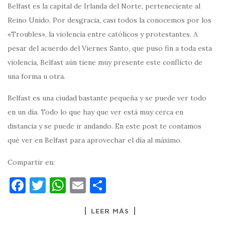
Belfast es la capital de Irlanda del Norte, perteneciente al
Reino Unido. Por desgracia, casi todos la conocemos por los
«Troubles», la violencia entre católicos y protestantes. A
pesar del acuerdo del Viernes Santo, que puso fin a toda esta
violencia, Belfast aún tiene muy presente este conflicto de
una forma u otra.
Belfast es una ciudad bastante pequeña y se puede ver todo
en un día. Todo lo que hay que ver está muy cerca en
distancia y se puede ir andando. En este post te contamos
qué ver en Belfast para aprovechar el día al máximo.
Compartir en:
F
T
W
E
C
a
w
h
m
o
LEER MÁS
c
it
at
ai
m