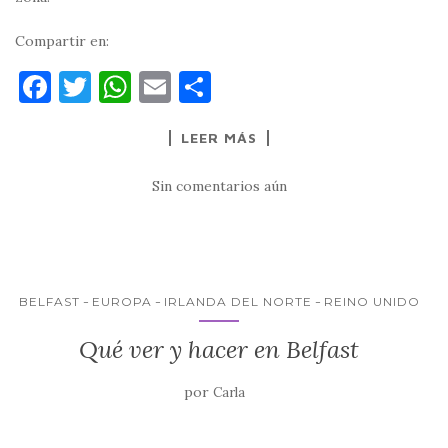
Compartir en:
F
T
W
E
C
a
w
h
m
o
LEER MÁS
c
it
at
ai
m
e
te
s
l
p
Sin comentarios aún
b
r
A
ar
o
p
ti
o
p
r
k
BELFAST
EUROPA
IRLANDA DEL NORTE
REINO UNIDO
Qué ver y hacer en Belfast
por
Carla