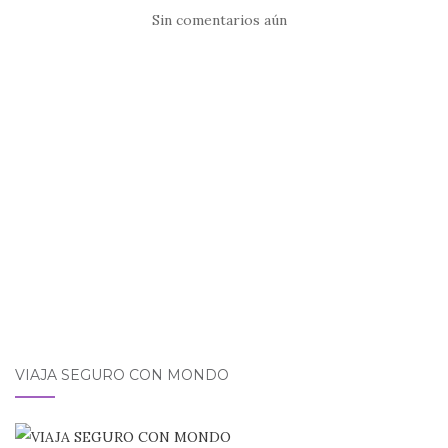
e
te
s
l
p
Sin comentarios aún
b
r
A
ar
o
p
ti
o
p
r
k
VIAJA SEGURO CON MONDO