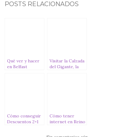
c
it
at
ai
m
POSTS RELACIONADOS
e
te
s
l
p
b
r
A
ar
o
p
ti
o
p
r
k
Qué ver y hacer
Visitar la Calzada
en Belfast
del Gigante, la
joya de Irlanda
del Norte
Cómo conseguir
Cómo tener
Descuentos 2×1
internet en Reino
en Londres
Unido con la
eSIM de Holafly
Sin comentarios aún