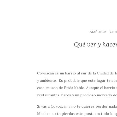
o
p
ti
o
p
r
k
AMÉRICA
CIU
Qué ver y hac
Coyoacán es un barrio al sur de la Ciudad de
y ambiente. Es probable que este lugar te sue
casa-museo de Frida Kahlo. Aunque el barri
restaurantes, bares y un precioso mercado de
Si vas a Coyoacán y no te quieres perder nada
Mexico, no te pierdas este post con todo lo