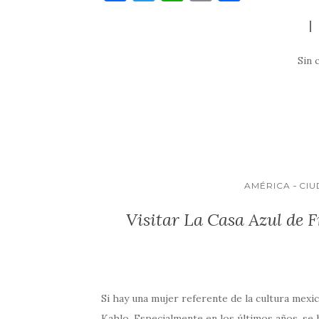
a
w
h
m
o
c
it
at
ai
m
e
te
s
l
p
Sin 
b
r
A
ar
o
p
ti
o
p
r
k
AMÉRICA
CIU
Visitar La Casa Azul de
Si hay una mujer referente de la cultura mexic
Kahlo. Especialmente en los últimos años, se 