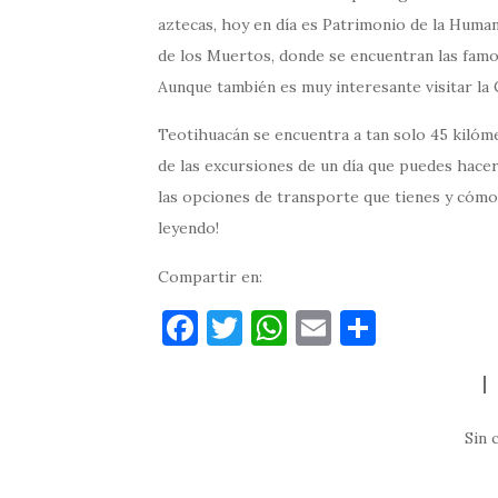
aztecas, hoy en día es Patrimonio de la Human
de los Muertos, donde se encuentran las famos
Aunque también es muy interesante visitar la
Teotihuacán se encuentra a tan solo 45 kilóme
de las excursiones de un día que puedes hacer
las opciones de transporte que tienes y cómo
leyendo!
Compartir en:
F
T
W
E
C
a
w
h
m
o
c
it
at
ai
m
e
te
s
l
p
Sin 
b
r
A
ar