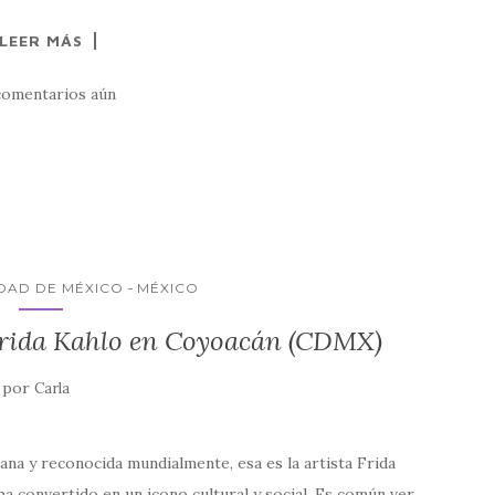
LEER MÁS
comentarios aún
DAD DE MÉXICO
MÉXICO
 Frida Kahlo en Coyoacán (CDMX)
por
Carla
ana y reconocida mundialmente, esa es la artista Frida
ha convertido en un icono cultural y social. Es común ver