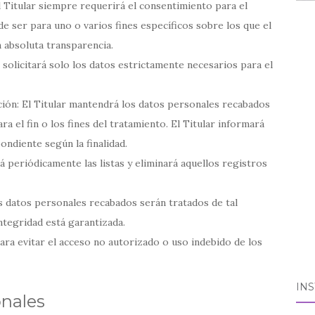
 El Titular siempre requerirá el consentimiento para el
e ser para uno o varios fines específicos sobre los que el
 absoluta transparencia.
r solicitará solo los datos estrictamente necesarios para el
ación: El Titular mantendrá los datos personales recabados
a el fin o los fines del tratamiento. El Titular informará
ndiente según la finalidad.
rá periódicamente las listas y eliminará aquellos registros
os datos personales recabados serán tratados de tal
ntegridad está garantizada.
ara evitar el acceso no autorizado o uso indebido de los
IN
onales