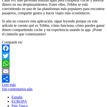
Cada vez más personas utilizan apps para compartir coche y ahorrar
dinero en sus desplazamientos. Entre ellas, Tribbu se está
convirtiendo en una de las plataformas más populares para encontrar
pasajeros, compartir gastos y hacer viajes más económicos.
Si aún no conoces esta aplicación, sigue leyendo porque en este
artículo te cuento qué es Tribbu, cómo funciona, cómo puedes ganar
dinero compartiendo coche y mi experiencia usando la app. ¡Ponte
el cinturón que comenzamos!
Compartir en:
Facebook
Twitter
WhatsApp
Email
Leer más
Compartir
Sin comentarios aún
España
EUROPA
País Vasco