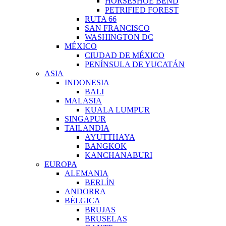
HORSESHOE BEND
PETRIFIED FOREST
RUTA 66
SAN FRANCISCO
WASHINGTON DC
MÉXICO
CIUDAD DE MÉXICO
PENÍNSULA DE YUCATÁN
ASIA
INDONESIA
BALI
MALASIA
KUALA LUMPUR
SINGAPUR
TAILANDIA
AYUTTHAYA
BANGKOK
KANCHANABURI
EUROPA
ALEMANIA
BERLÍN
ANDORRA
BÉLGICA
BRUJAS
BRUSELAS