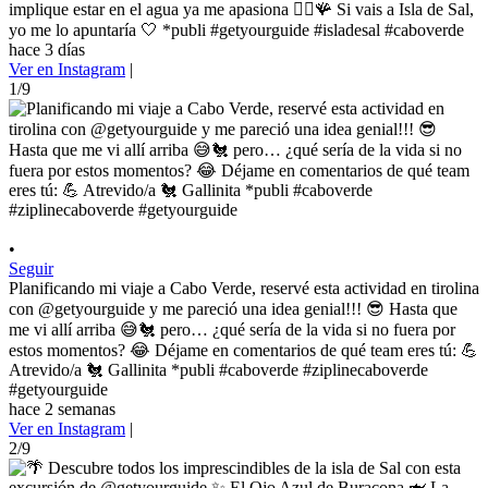
implique estar en el agua ya me apasiona 🧜‍♀️🪸 Si vais a Isla de Sal,
yo me lo apuntaría 🤍 *publi #getyourguide #isladesal #caboverde
hace 3 días
Ver en Instagram
|
1/9
•
Seguir
Planificando mi viaje a Cabo Verde, reservé esta actividad en tirolina
con @getyourguide y me pareció una idea genial!!! 😎 Hasta que
me vi allí arriba 😅🐔 pero… ¿qué sería de la vida si no fuera por
estos momentos? 😂 Déjame en comentarios de qué team eres tú: 💪
Atrevido/a 🐔 Gallinita *publi #caboverde #ziplinecaboverde
#getyourguide
hace 2 semanas
Ver en Instagram
|
2/9