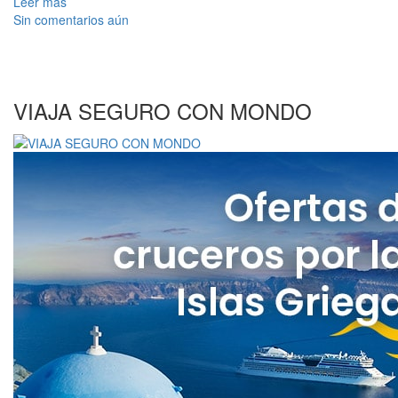
Leer más
Compartir
Sin comentarios aún
VIAJA SEGURO CON MONDO