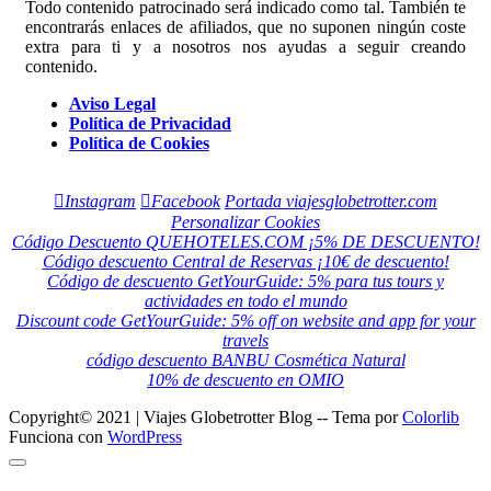
Todo contenido patrocinado será indicado como tal. También te
encontrarás enlaces de afiliados, que no suponen ningún coste
extra para ti y a nosotros nos ayudas a seguir creando
contenido.
Aviso Legal
Política de Privacidad
Política de Cookies
Instagram
Facebook
Portada viajesglobetrotter.com
Personalizar Cookies
Código Descuento QUEHOTELES.COM ¡5% DE DESCUENTO!
Código descuento Central de Reservas ¡10€ de descuento!
Código de descuento GetYourGuide: 5% para tus tours y
actividades en todo el mundo
Discount code GetYourGuide: 5% off on website and app for your
travels
código descuento BANBU Cosmética Natural
10% de descuento en OMIO
Copyright© 2021 | Viajes Globetrotter Blog -- Tema por
Colorlib
Funciona con
WordPress