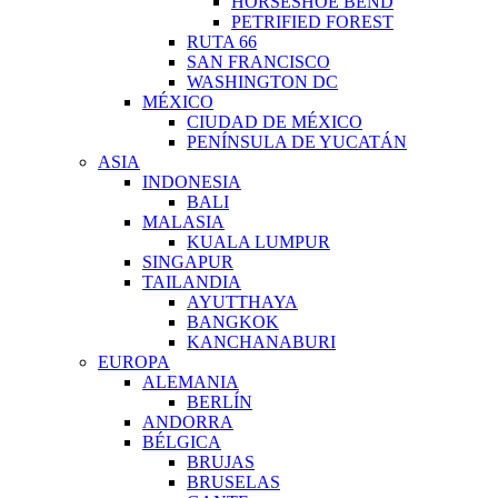
HORSESHOE BEND
PETRIFIED FOREST
RUTA 66
SAN FRANCISCO
WASHINGTON DC
MÉXICO
CIUDAD DE MÉXICO
PENÍNSULA DE YUCATÁN
ASIA
INDONESIA
BALI
MALASIA
KUALA LUMPUR
SINGAPUR
TAILANDIA
AYUTTHAYA
BANGKOK
KANCHANABURI
EUROPA
ALEMANIA
BERLÍN
ANDORRA
BÉLGICA
BRUJAS
BRUSELAS