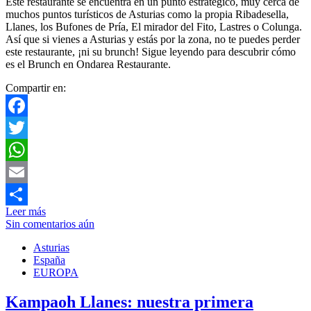
Este restaurante se encuentra en un punto estratégico, muy cerca de
muchos puntos turísticos de Asturias como la propia Ribadesella,
Llanes, los Bufones de Pría, El mirador del Fito, Lastres o Colunga.
Así que si vienes a Asturias y estás por la zona, no te puedes perder
este restaurante, ¡ni su brunch! Sigue leyendo para descubrir cómo
es el Brunch en Ondarea Restaurante.
Compartir en:
Facebook
Twitter
WhatsApp
Email
Leer más
Compartir
Sin comentarios aún
Asturias
España
EUROPA
Kampaoh Llanes: nuestra primera