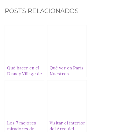
a
w
h
m
o
c
it
at
ai
m
POSTS RELACIONADOS
e
te
s
l
p
b
r
A
ar
o
p
ti
o
p
r
k
Qué hacer en el
Qué ver en París:
Disney Village de
Nuestros
Disneyland París
imprescindibles
Los 7 mejores
Visitar el interior
miradores de
del Arco del
París: la ciudad
Triunfo en París