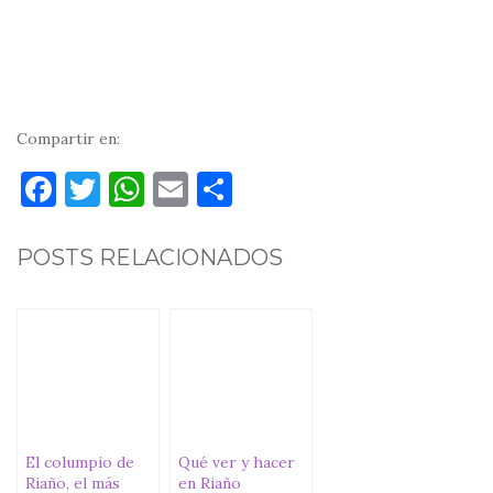
Compartir en:
F
T
W
E
C
a
w
h
m
o
c
it
at
ai
m
POSTS RELACIONADOS
e
te
s
l
p
b
r
A
ar
o
p
ti
o
p
r
k
El columpio de
Qué ver y hacer
Riaño, el más
en Riaño