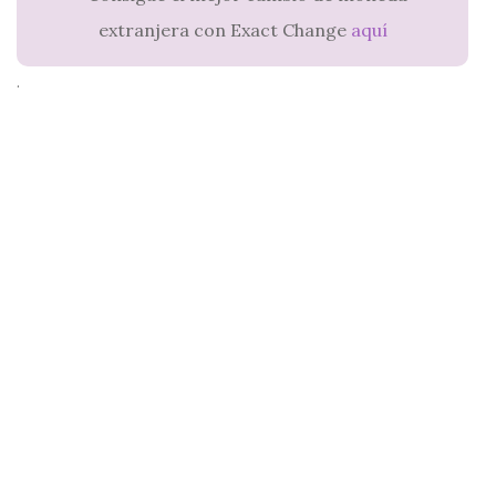
extranjera con Exact Change
aquí
.