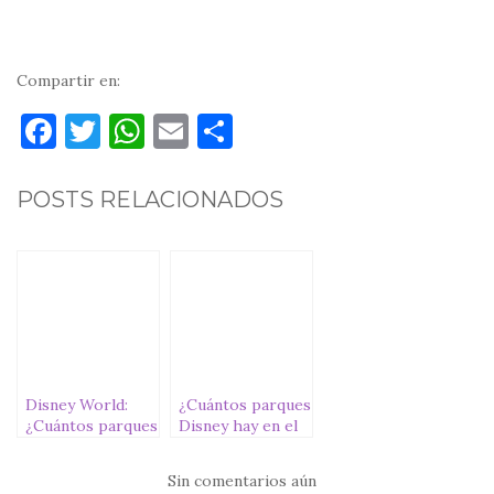
Compartir en:
F
T
W
E
C
a
w
h
m
o
c
it
at
ai
m
POSTS RELACIONADOS
e
te
s
l
p
b
r
A
ar
o
p
ti
o
p
r
k
Disney World:
¿Cuántos parques
¿Cuántos parques
Disney hay en el
Disney hay en
mundo?
Orlando?
Sin comentarios aún