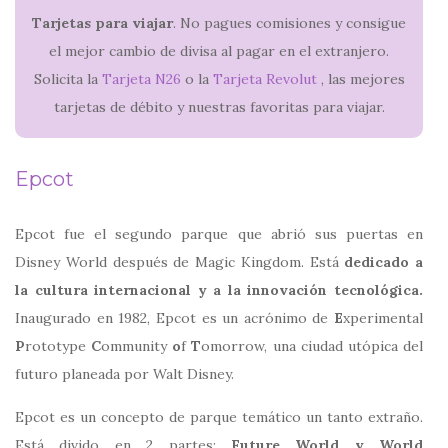
Tarjetas para viajar
. No pagues comisiones y consigue
el mejor cambio de divisa al pagar en el extranjero.
Solicita la
Tarjeta N26
o la
Tarjeta Revolut
, las mejores
tarjetas de débito y nuestras favoritas para viajar.
Epcot
Epcot fue el segundo parque que abrió sus puertas en
Disney World después de Magic Kingdom. Está
dedicado a
la cultura internacional y a la innovación tecnológica.
Inaugurado en 1982, Epcot es un acrónimo de
E
xperimental
P
rototype
C
ommunity
o
f
T
omorrow, una ciudad utópica del
futuro planeada por Walt Disney.
Epcot es un concepto de parque temático un tanto extraño.
Está divido en 2 partes:
Future World y World