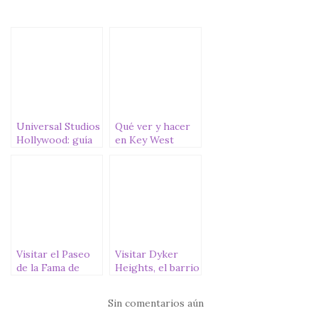
e
te
s
l
p
b
r
A
ar
o
p
ti
o
p
r
k
Universal Studios
Qué ver y hacer
Hollywood: guía
en Key West
práctica
(Cayo Hueso)
Visitar el Paseo
Visitar Dyker
de la Fama de
Heights, el barrio
Hollywood
más navideño de
Nueva York
Sin comentarios aún