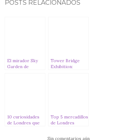
c
it
at
ai
m
POSTS RELACIONADOS
e
te
s
l
p
b
r
A
ar
o
p
ti
o
p
r
k
El mirador Sky
Tower Bridge
Garden de
Exhibition:
Londres
visitando el
interior del
puente más
famoso de
Londres
10 curiosidades
Top 5 mercadillos
de Londres que
de Londres
puede que no
supieras
Sin comentarios aún