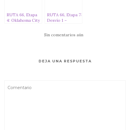
RUTA 66, Etapa
RUTA 66, Etapa 7:
4: Oklahoma City
Desvío 1 –
– Amarillo (430
Flagstaff-
km)
Monument
Sin comentarios aún
Valley- Page (560
km)
DEJA UNA RESPUESTA