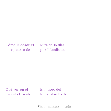
e
te
s
l
p
b
r
A
ar
o
p
ti
o
p
r
k
Cómo ir desde el
Ruta de 15 días
aeropuerto de
por Islandia en
Keflavik al centro
furgoneta
de Reikiavik
camper
Qué ver en el
El museo del
Círculo Dorado
Punk islandés, lo
de Islandia
más alternativo
de Reikiavik
Sin comentarios aún