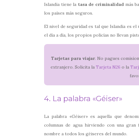
Islandia tiene la
tasa de criminalidad
más baj
los países más seguros.
El nivel de seguridad es tal que Islandia es e
el día a día, los propios policías no llevan pi
Tarjetas para viajar
. No pagues comisione
extranjero. Solicita la
Tarjeta N26
o la
Tarj
favo
4. La palabra «Géiser»
La palabra «Géiser» es aquella que denom
columnas de agua hirviendo con una gran f
nombre a todos los géiseres del mundo.