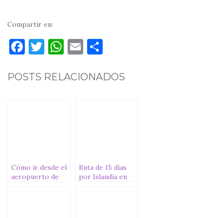
Compartir en:
F
T
W
E
C
a
w
h
m
o
c
it
at
ai
m
POSTS RELACIONADOS
e
te
s
l
p
b
r
A
ar
o
p
ti
o
p
r
k
Cómo ir desde el
Ruta de 15 días
aeropuerto de
por Islandia en
Keflavik al centro
furgoneta
de Reikiavik
camper