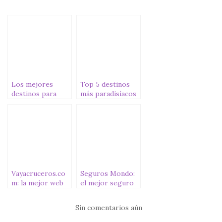
e
te
s
l
p
b
r
A
ar
o
p
ti
o
p
r
k
Los mejores
Top 5 destinos
destinos para
más paradisíacos
viajar en
del mundo
septiembre
Vayacruceros.co
Seguros Mondo:
m: la mejor web
el mejor seguro
para reservar el
para viajar [+5%
crucero de tus
DESCUENTO
Sin comentarios aún
sueños
MONDO]