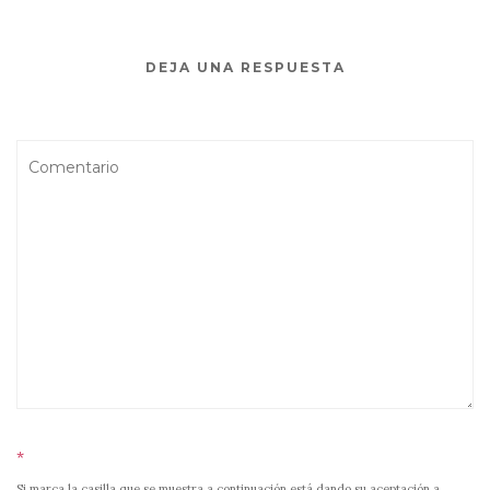
DEJA UNA RESPUESTA
*
Si marca la casilla que se muestra a continuación está dando su aceptación a