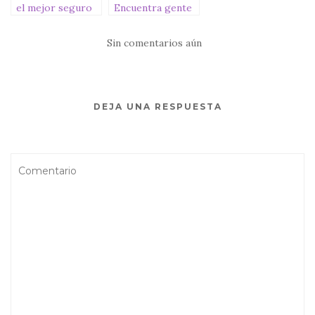
el mejor seguro
Encuentra gente
para viajar [+5%
con quien viajar y
DESCUENTO
vivir experiencias
Sin comentarios aún
MONDO]
únicas
DEJA UNA RESPUESTA