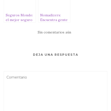
Seguros Mondo:
Nomadizers:
el mejor seguro
Encuentra gente
para viajar [+5%
con quien viajar y
DESCUENTO
vivir experiencias
Sin comentarios aún
MONDO]
únicas
DEJA UNA RESPUESTA