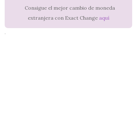
Consigue el mejor cambio de moneda
extranjera con Exact Change
aquí
.