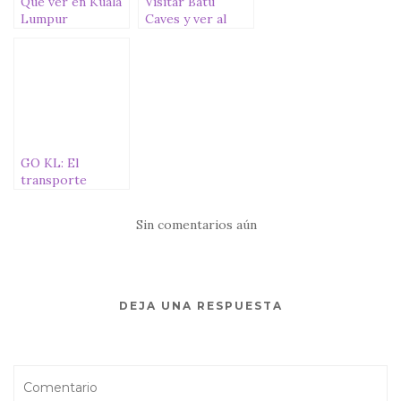
Qué ver en Kuala
Visitar Batu
Lumpur
Caves y ver al
impresionante
dios Murugan
GO KL: El
transporte
económico de
Kuala Lumpur
Sin comentarios aún
[Actualizado
2025]
DEJA UNA RESPUESTA