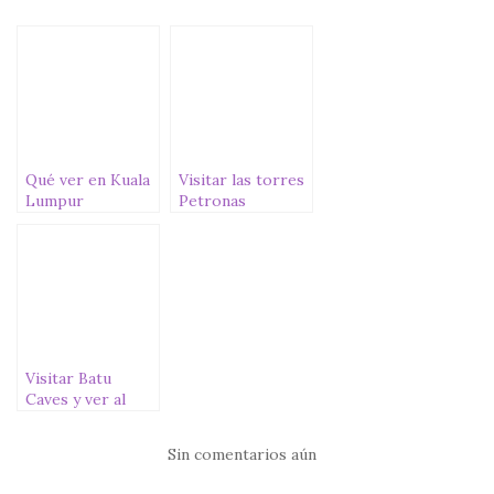
e
te
s
l
p
b
r
A
ar
o
p
ti
o
p
r
k
Qué ver en Kuala
Visitar las torres
Lumpur
Petronas
Visitar Batu
Caves y ver al
impresionante
dios Murugan
Sin comentarios aún