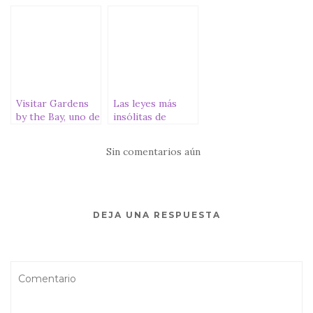
Teleférico,
kart de la vida
Sentosa Merlion
real
y Wings of time
Visitar Gardens
Las leyes más
by the Bay, uno de
insólitas de
los iconos de
Singapur que
Singapur
debes conocer
Sin comentarios aún
DEJA UNA RESPUESTA