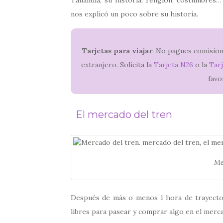
nos explicó un poco sobre su historia.
Tarjetas para viajar
. No pagues comisione
extranjero. Solicita la
Tarjeta N26
o la
Tarj
favo
El mercado del tren
Me
Después de más o menos 1 hora de trayecto,
libres para pasear y comprar algo en el mercado