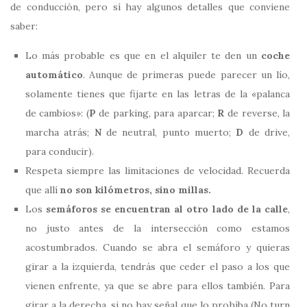
de conducción, pero sí hay algunos detalles que conviene
saber:
Lo más probable es que en el alquiler te den un
coche
automático
. Aunque de primeras puede parecer un lío,
solamente tienes que fijarte en las letras de la «palanca
de cambios»: (
P
de parking, para aparcar;
R
de reverse, la
marcha atrás;
N
de neutral, punto muerto;
D
de drive,
para conducir).
Respeta siempre las limitaciones de velocidad. Recuerda
que allí
no son kilómetros, sino millas.
Los
semáforos se encuentran al otro lado de la calle
,
no justo antes de la intersección como estamos
acostumbrados. Cuando se abra el semáforo y quieras
girar a la izquierda, tendrás que ceder el paso a los que
vienen enfrente, ya que se abre para ellos también. Para
girar a la derecha, si no hay señal que lo prohíba (No turn