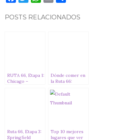
a
w
h
m
o
c
it
at
ai
m
POSTS RELACIONADOS
e
te
s
l
p
b
r
A
ar
o
p
ti
o
p
r
k
RUTA 66, Etapa 1:
Dónde comer en
Chicago –
la Ruta 66:
Springfield
restaurantes
(Illinois). 375 km
míticos
Ruta 66, Etapa 3:
Top 10 mejores
Springfield
lugares que ver