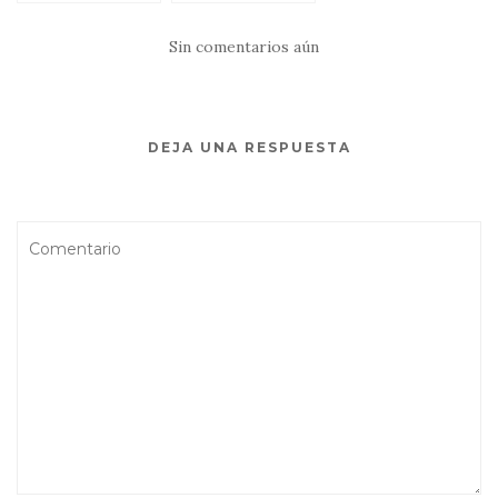
(Missouri) –
en la Ruta 66
Oklahoma City
Sin comentarios aún
(500km)
DEJA UNA RESPUESTA