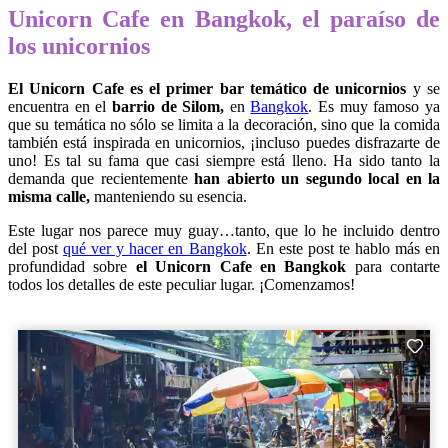
Unicorn Cafe en Bangkok, el paraíso de
los unicornios
El Unicorn Cafe
es el primer bar temático de unicornios
y se
encuentra en el
barrio de Silom,
en
Bangkok
. Es muy famoso ya
que su temática no sólo se limita a la decoración, sino que la comida
también está inspirada en unicornios, ¡incluso puedes disfrazarte de
uno! Es tal su fama que casi siempre está lleno. Ha sido tanto la
demanda que recientemente
han abierto un segundo local en la
misma calle,
manteniendo su esencia.
Este lugar nos parece muy guay…tanto, que lo he incluido dentro
del post
qué ver y hacer en Bangkok
. En este post te hablo más en
profundidad sobre
el Unicorn Cafe en Bangkok
para contarte
todos los detalles de este peculiar lugar. ¡Comenzamos!