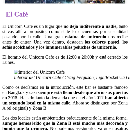
El Café
El Unicorn Cafe es un lugar que
no deja indiferente a nadie,
tanto
si vas allí a propósito, como si te lo encuentras por casualidad
pasando por la calle. Una gran
estatua de unicornio
nos recibe
antes de entrar. Una vez dentro, destacan l
os colores pastel, los
sofás acolchados y los innumerables peluches de unicornio.
El horario del Unicorn Cafe es de 12:00 a 20:00h y está cerrado los
Lunes.
Interior del Unicorn Cafe / Craig Ferguson, LightRocket via G
Como os decíamos en la introducción, este bar es bastante famoso
en Bangkok y
casi siempre está lleno desde que abrió sus puertas
en 2015.
Ha sido tanto la demanda que en el año 2017
han abierto
un segundo local en la misma calle
. Ahora se distinguen por Zona
A (el original) y Zona B.
Los dos locales están ambientados prácticamente de la misma forma,
aunque hemos leído que la Zona B está mucho más decorada y
bonita que la primera.
No podemos asegurarlo, ya que nosotros