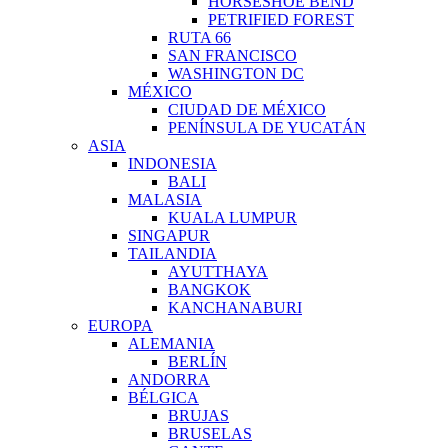
HORSESHOE BEND
PETRIFIED FOREST
RUTA 66
SAN FRANCISCO
WASHINGTON DC
MÉXICO
CIUDAD DE MÉXICO
PENÍNSULA DE YUCATÁN
ASIA
INDONESIA
BALI
MALASIA
KUALA LUMPUR
SINGAPUR
TAILANDIA
AYUTTHAYA
BANGKOK
KANCHANABURI
EUROPA
ALEMANIA
BERLÍN
ANDORRA
BÉLGICA
BRUJAS
BRUSELAS