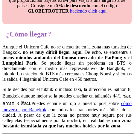
que proporcionan tarjetas eSIM para viajar a una larga lista de
países. Consigue un
5% de descuento
con el código
GLOBETROTTER
haciendo click aquí
¿Cómo llegar?
Aunque el Unicorn Cafe no se encuentra en la zona más turística de
Bangkok,
no es muy difícil llegar aquí.
De echo, se encuentra a
pocos minutos andando del famoso mercado de PatPong y el
Lumphini Park
. Se puede llegar sin problema en BTS o
directamente con el medio más representativo de Bangkok, el
tuktuk. La estación de BTS más cercana es Chong Nonsi y si tomas
la salida 4 llegarás al Unicorn Cafe en 450 metros.
Si te decides por el tuktuk o incluso taxi, la dirección es Sathon 8,
Bangkok aunque mejor se la puedes enseñar en tailandés 44/1 ซอย
สาทร 8 สีลม.Puedes echarle un ojo a nuestro post sobre
cómo
moverse por Bangkok
con todos los transportes más útiles de la
ciudad. A pesar de que la zona no parece muy segura por sus
callejuelas (especialmente por la noche), en realidad
es una zona
bastante transitada ya que hay muchos hoteles por la zona.