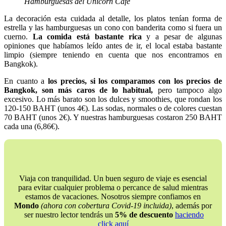
Hamburguesas del Unicorn Cafe
La decoración esta cuidada al detalle, los platos tenían forma de
estrella y las hamburguesas un cono con banderita como si fuera un
cuerno.
La comida está bastante rica
y a pesar de algunas
opiniones que habíamos leído antes de ir, el local estaba bastante
limpio (siempre teniendo en cuenta que nos encontramos en
Bangkok).
En cuanto a
los precios, si los comparamos con los precios de
Bangkok, son más caros de lo habitual,
pero tampoco algo
excesivo. Lo más barato son los dulces y smoothies, que rondan los
120-150 BAHT (unos 4€). Las sodas, normales o de colores cuestan
70 BAHT (unos 2€). Y nuestras hamburguesas costaron 250 BAHT
cada una (6,86€).
Viaja con tranquilidad. Un buen seguro de viaje es esencial
para evitar cualquier problema o percance de salud mientras
estamos de vacaciones. Nosotros siempre confiamos en
Mondo
(ahora con
cobertura Covid-19 incluida)
, además por
ser nuestro lector tendrás un
5% de descuento
haciendo
click aquí