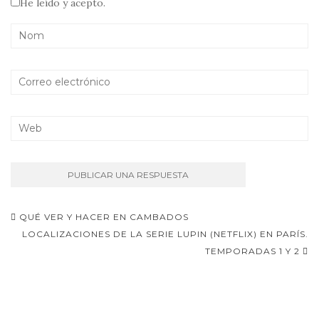
He leído y acepto.
Navegación
QUÉ VER Y HACER EN CAMBADOS
de
LOCALIZACIONES DE LA SERIE LUPIN (NETFLIX) EN PARÍS.
TEMPORADAS 1 Y 2
entradas