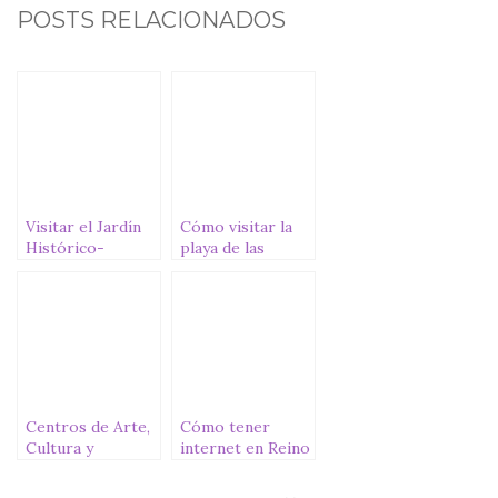
c
it
at
ai
m
POSTS RELACIONADOS
e
te
s
l
p
b
r
A
ar
o
p
ti
o
p
r
k
Visitar el Jardín
Cómo visitar la
Histórico-
playa de las
Artístico del
Catedrales: qué
Parque Natural
saber antes de ir
de Bertiz
Centros de Arte,
Cómo tener
Cultura y
internet en Reino
Turismo en
Unido con la
Lanzarote, tras
eSIM de Holafly