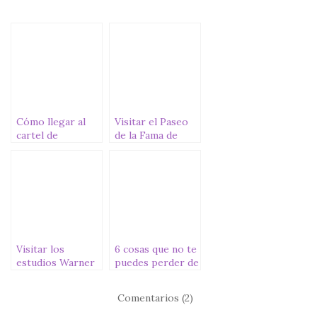
e
te
s
l
p
b
r
A
ar
o
p
ti
o
p
r
k
Cómo llegar al
Visitar el Paseo
cartel de
de la Fama de
Hollywood
Hollywood
Visitar los
6 cosas que no te
estudios Warner
puedes perder de
Bros. en
Venice
Hollywood
(California)
Comentarios (2)