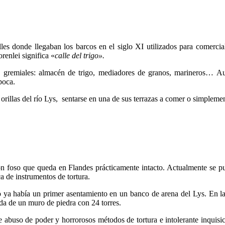
es donde llegaban los barcos en el siglo XI utilizados para comerciali
renlei significa «
calle del trigo».
 gremiales: almacén de trigo, mediadores de granos, marineros… Au
poca.
orillas del río Lys, sentarse en una de sus terrazas a comer o simpleme
n foso que queda en Flandes prácticamente intacto. Actualmente se puede
a de instrumentos de tortura.
do ya había un primer asentamiento en un banco de arena del Lys. En 
da de un muro de piedra con 24 torres.
e abuso de poder y horrorosos métodos de tortura e intolerante inquisi