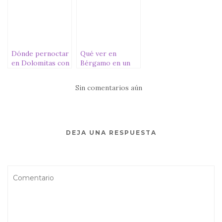
Dónde pernoctar
Qué ver en
en Dolomitas con
Bérgamo en un
autocaravana o
día
furgoneta
Sin comentarios aún
camper
DEJA UNA RESPUESTA