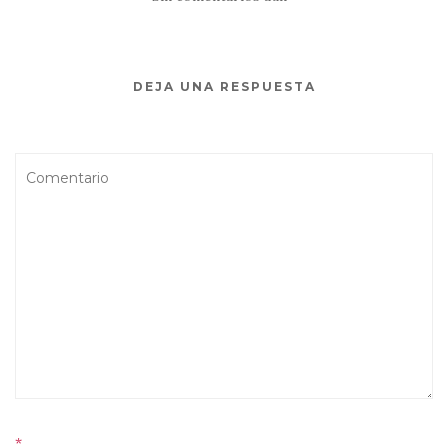
desde Berlín
Berlín
DEJA UNA RESPUESTA
*