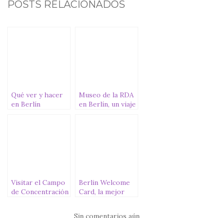
c
it
at
ai
m
POSTS RELACIONADOS
e
te
s
l
p
b
r
A
ar
o
p
ti
o
p
r
k
Qué ver y hacer
Museo de la RDA
en Berlín
en Berlín, un viaje
al Berlín
comunista
Visitar el Campo
Berlin Welcome
de Concentración
Card, la mejor
de
tarjeta turística
Sachsenhausen
para explorar
Sin comentarios aún