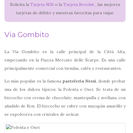
Solicita la
Tarjeta N26
o la
Tarjeta Revolut
, las mejores
tarjetas de débito y nuestras favoritas para viajar.
Via Gombito
La Vía Gombito es la calle principal de la Città Alta,
empezando en la Piazza Mercato delle Scarpe. Es una calle
principalmente comercial con tiendas, cafés y restaurantes.
Lo más popular es la famosa
pastelería Nessi
, donde probar
una de los dulces típicos: la Polenta e Osei. Se trata de un
bizcocho con crema de chocolate, mantequilla y avellana, con
añadido de Ron. El bizcocho se cubre con mazapán amarillo y
se espolvorea con cristales de azúcar.