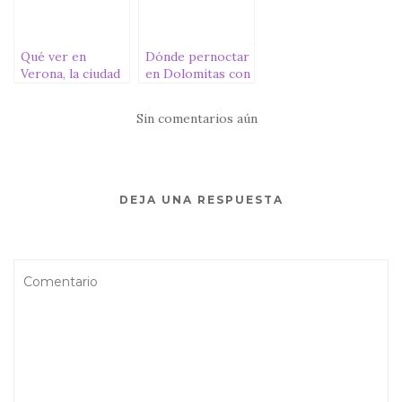
Qué ver en
Dónde pernoctar
Verona, la ciudad
en Dolomitas con
de Romeo y
autocaravana o
Julieta
furgoneta
Sin comentarios aún
camper
DEJA UNA RESPUESTA