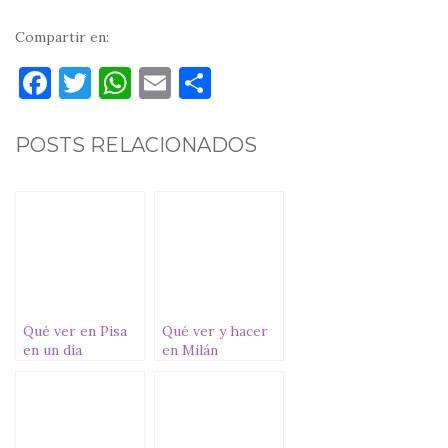
Compartir en:
F
T
W
E
C
a
w
h
m
o
c
it
at
ai
m
POSTS RELACIONADOS
e
te
s
l
p
b
r
A
ar
o
p
ti
o
p
r
k
Qué ver en Pisa
Qué ver y hacer
en un día
en Milán