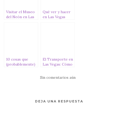
k
Visitar el Museo
Qué ver y hacer
del Neón en Las
en Las Vegas
Vegas, lo más
retro de la ciudad
10 cosas que
El Transporte en
(probablemente)
Las Vegas: Cómo
no sabías de Las
moverse
Vegas
Sin comentarios aún
DEJA UNA RESPUESTA