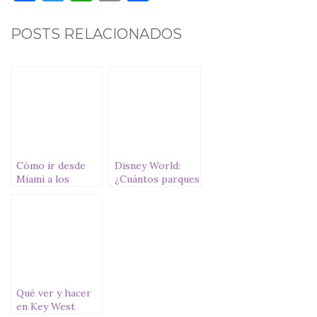
a
w
h
m
o
c
it
at
ai
m
POSTS RELACIONADOS
e
te
s
l
p
b
r
A
ar
o
p
ti
o
p
r
k
Cómo ir desde
Disney World:
Miami a los
¿Cuántos parques
parques de
Disney hay en
Orlando
Orlando?
Qué ver y hacer
en Key West