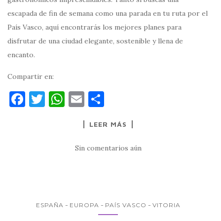
escapada de fin de semana como una parada en tu ruta por el
País Vasco, aquí encontrarás los mejores planes para
disfrutar de una ciudad elegante, sostenible y llena de
encanto.
Compartir en:
F
T
W
E
C
a
w
h
m
o
LEER MÁS
c
it
at
ai
m
e
te
s
l
p
Sin comentarios aún
b
r
A
ar
o
p
ti
o
p
r
k
ESPAÑA
EUROPA
PAÍS VASCO
VITORIA