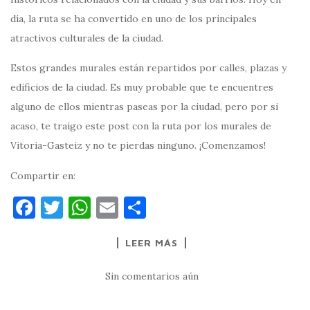
día, la ruta se ha convertido en uno de los principales
atractivos culturales de la ciudad.
Estos grandes murales están repartidos por calles, plazas y
edificios de la ciudad. Es muy probable que te encuentres
alguno de ellos mientras paseas por la ciudad, pero por si
acaso, te traigo este post con la ruta por los murales de
Vitoria-Gasteiz y no te pierdas ninguno. ¡Comenzamos!
Compartir en:
F
T
W
E
C
a
w
h
m
o
LEER MÁS
c
it
at
ai
m
e
te
s
l
p
Sin comentarios aún
b
r
A
ar