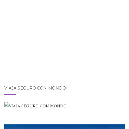
o
p
ti
o
p
r
k
VIAJA SEGURO CON MONDO