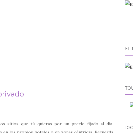
EL
TO
privado
os sitios que tú quieras por un precio fijado al día.
10€
 en los propios hoteles o en zonas céntricas. Recuerda