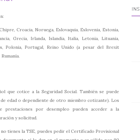
IN
n:
 Chipre, Croacia, Noruega, Eslovaquia, Eslovenia, Estonia,
cia, Grecia, Irlanda, Islandia, Italia, Letonia, Lituania,
s, Polonia, Portugal, Reino Unido (a pesar del Brexit
, Rumanía.
?
ñol que cotice a la Seguridad Social. También se puede
r de edad o dependiente de otro miembro cotizante). Los
 de prestaciones por desempleo pueden acceder a la
ación y solicitud.
n no tienes la TSE, puedes pedir el Certificado Provisional
ste documento sí lo dan en el momento y es válido por 90